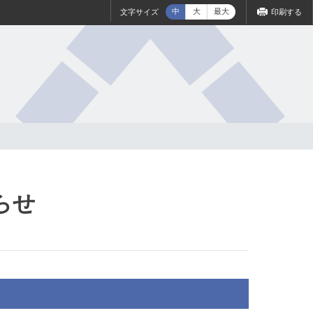
中
大
最大
文字サイズ
印刷する
らせ