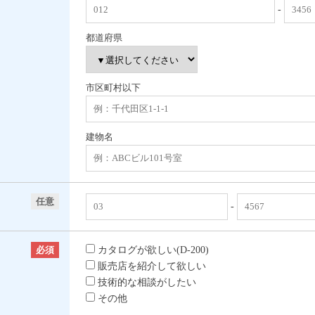
-
都道府県
市区町村以下
建物名
任意
-
必須
カタログが欲しい(D-200)
販売店を紹介して欲しい
技術的な相談がしたい
その他