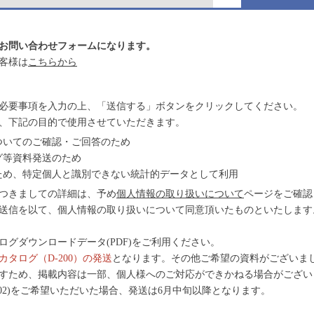
お問い合わせフォームになります。
客様は
こちらから
必要事項を入力の上、「送信する」ボタンをクリックしてください。
、下記の目的で使用させていただきます。
ついてのご確認・ご回答のため
グ等資料発送のため
ため、特定個人と識別できない統計的データとして利用
つきましての詳細は、予め
個人情報の取り扱いについて
ページをご確認
送信を以て、個人情報の取り扱いについて同意頂いたものといたします
グダウンロードデータ(PDF)をご利用ください。
タログ（D-200）の発送
となります。その他ご希望の資料がございま
すため、掲載内容は一部、個人様へのご対応ができかねる場合がござい
r.02)をご希望いただいた場合、発送は6月中旬以降となります。